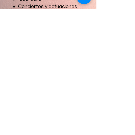
Conciertos y actuaciones
Bodas y ceremonias
Eventos corporativos
Presentaciones y
conferencias
Fiestas y espectáculos
💡 Ventajas
Escenario totalmente
personalizable
Solución económica y
flexible
Instalación segura y estable
Adaptable a interior y
exterior
📩 Reserva ahora
Consulta disponibilidad y te
ayudamos a diseñar el
escenario perfecto para tu