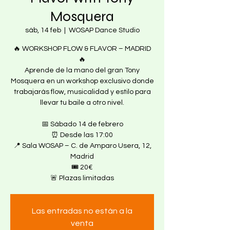
Mosquera
sáb, 14 feb
  |  
WOSAP Dance Studio
🔥 WORKSHOP FLOW & FLAVOR – MADRID
🔥
Aprende de la mano del gran Tony
Mosquera en un workshop exclusivo donde
trabajarás flow, musicalidad y estilo para
llevar tu baile a otro nivel.
📅 Sábado 14 de febrero
⏰ Desde las 17:00
📍 Sala WOSAP – C. de Amparo Usera, 12,
Madrid
🎟 20€
🚨 Plazas limitadas
Las entradas no están a la
venta