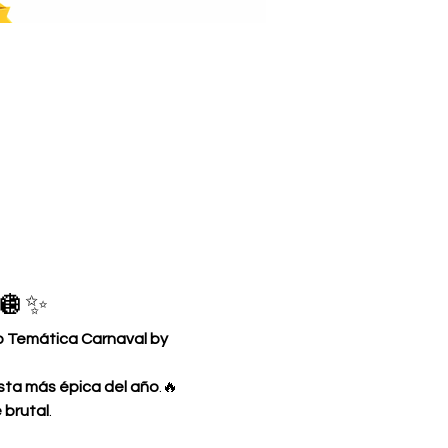
 🪩✨
o Temática Carnaval by 
esta más épica del año
.🔥 
 brutal
.