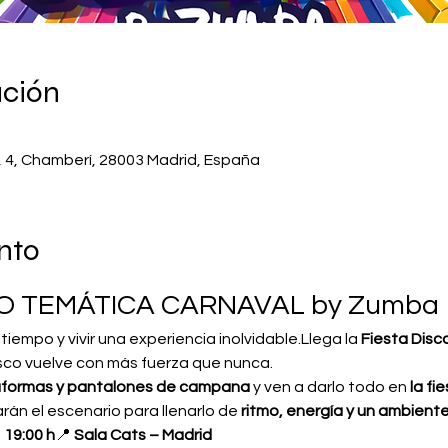
ación
, 4, Chamberí, 28003 Madrid, España
nto
CO TEMÁTICA CARNAVAL by Zumba
tiempo y vivir una experiencia inolvidable.Llega la 
Fiesta Disc
sco vuelve con más fuerza que nunca.
taformas y pantalones de campana
 y ven a darlo todo en 
la fi
arán el escenario para llenarlo de 
ritmo, energía y un ambiente
 
19:00 h
📍 
Sala Cats – Madrid