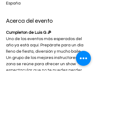
España
Acerca del evento
Cumpleton de Luis G 🎉
Uno de los eventos más esperados del 
año ya está aquí. Prepárate para un día 
lleno de fiesta, diversión y mucho baile.
Un grupo de los mejores instructores de la 
zona se reúne para ofrecer un show 
espectacular que no te puedes perder. 
Será una tarde llena de energía, música y 
buen ambiente para celebrar juntos el 
Cumpleton de Luis G.
⚠️ 
Las plazas son limitadas
, así que no 
esperes hasta el último momento para 
reservar tu lugar.
📅 
Sábado 28 de febrero
🕔
17:00 horas